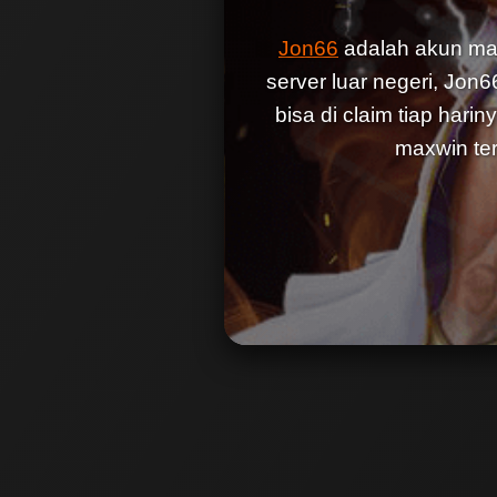
Jon66
adalah akun max
server luar negeri, Jo
bisa di claim tiap har
maxwin te