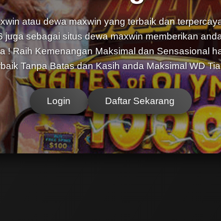
win atau dewa maxwin yang terbaik dan terpercaya p
n66 juga sebagai situs dewa maxwin memberikan an
inya ! Raih Kemenangan Maksimal dan Sensasional h
rbaik Tanpa Batas dan Kasih anda Maksimal WD Tiap
Login
Daftar Sekarang