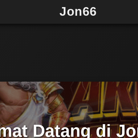
Jon66
mat Datang di Jo