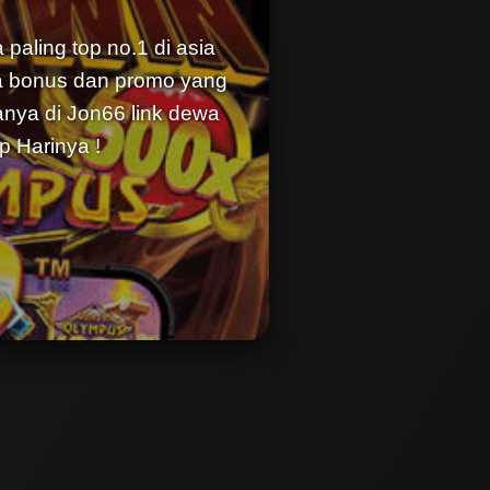
aling top no.1 di asia
da bonus dan promo yang
anya di Jon66 link dewa
 Harinya !